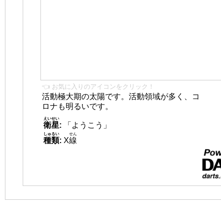
👈 お気に入りのアイコンをクリック！
活動極大期の太陽です。活動領域が多く、コ
ロナも明るいです。
えいせい
衛星
:
「ようこう」
しゅるい
せん
種類
:
X
線