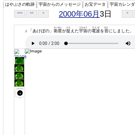
はやぶさの軌跡
宇宙からのメッセージ
お宝データ
宇宙カレンダ
2000年06月
3日
<<<
<<
<
>
えいせい
とら
うちゅう
でんぱ
おと
♪ 「あけぼの」
衛星
が
捉
えた
宇宙
の
電波
を
音
にしました。