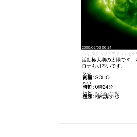
👈 お気に入りのアイコンをク
活動極大期の太陽です。
ロナも明るいです。
えいせい
衛星
:
SOHO
じこく
時刻
:
0時24分
しゅるい
きょくたんしがいせん
種類
:
極端紫外線