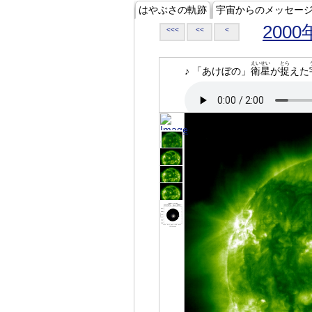
はやぶさの軌跡
宇宙からのメッセー
2000
<<<
<<
<
えいせい
とら
♪ 「あけぼの」
衛星
が
捉
えた