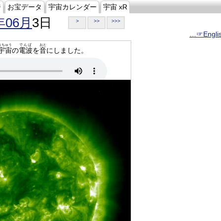
ジ
お宝データ
宇宙カレンダー
宇宙 xR
年06月
3日
>
>>
>>>
…☞Engli
うちゅう
でんぱ
おと
宇宙
の
電波
を
音
にしました。