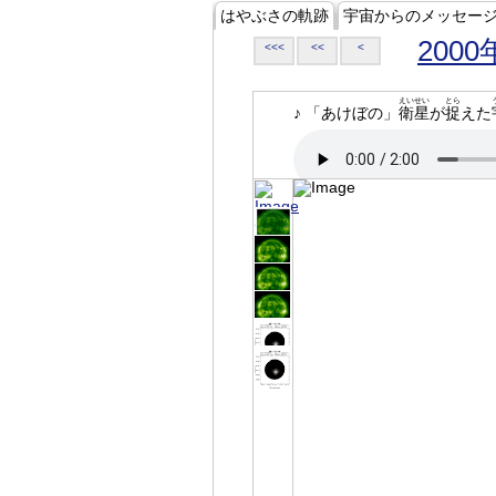
はやぶさの軌跡
宇宙からのメッセー
2000
<<<
<<
<
えいせい
とら
♪ 「あけぼの」
衛星
が
捉
えた