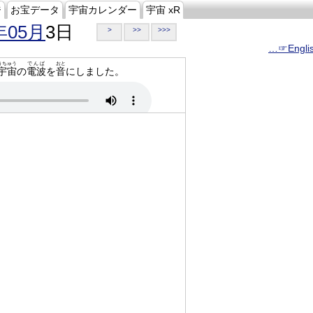
ジ
お宝データ
宇宙カレンダー
宇宙 xR
年05月
3日
>
>>
>>>
…☞Engli
うちゅう
でんぱ
おと
宇宙
の
電波
を
音
にしました。