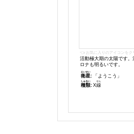
👈 お気に入りのアイコンをク
活動極大期の太陽です。
ロナも明るいです。
えいせい
衛星
:
「ようこう」
しゅるい
せん
種類
:
X
線