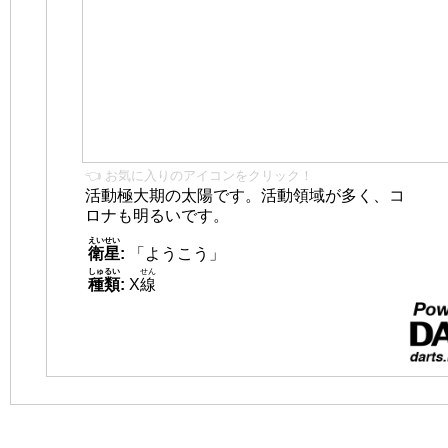
👈 お気に入りのアイコンをクリック！
活動極大期の太陽です。活動領域が多く、コ
ロナも明るいです。
えいせい
衛星
:
「ようこう」
しゅるい
せん
種類
:
X
線