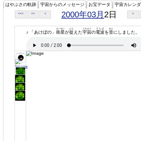
はやぶさの軌跡
宇宙からのメッセージ
お宝データ
宇宙カレンダ
2000年03月
2日
<<<
<<
<
>
えいせい
とら
うちゅう
でんぱ
おと
♪ 「あけぼの」
衛星
が
捉
えた
宇宙
の
電波
を
音
にしました。