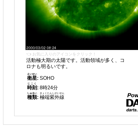
👈 お気に入りのアイコンをクリック！
活動極大期の太陽です。活動領域が多く、コ
ロナも明るいです。
えいせい
衛星
:
SOHO
じこく
時刻
:
8時24分
しゅるい
きょくたんしがいせん
種類
:
極端紫外線