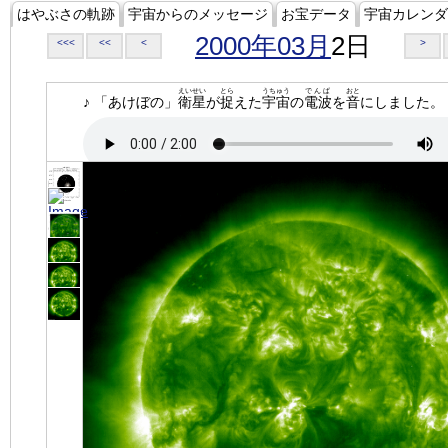
はやぶさの軌跡
宇宙からのメッセージ
お宝データ
宇宙カレンダ
2000年03月
2日
<<<
<<
<
>
えいせい
とら
うちゅう
でんぱ
おと
♪ 「あけぼの」
衛星
が
捉
えた
宇宙
の
電波
を
音
にしました。