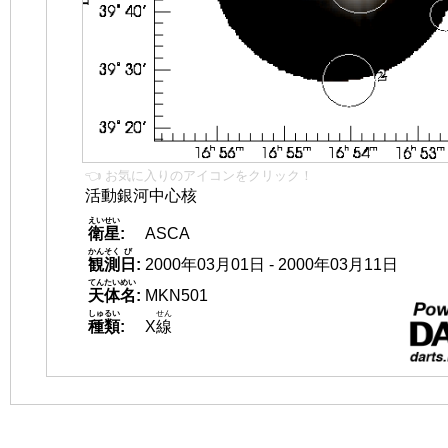
👈 お気に入りのアイコンをクリック！
活動銀河中心核
えいせい
衛星
:
ASCA
かんそく
び
観測
日
:
2000年03月01日 - 2000年03月11日
てんたいめい
天体名
:
MKN501
しゅるい
せん
種類
:
X
線