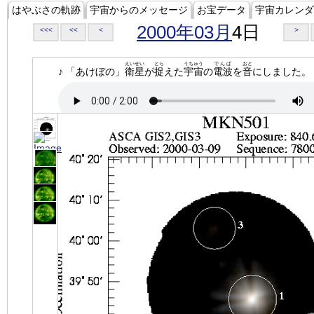
はやぶさの軌跡
宇宙からのメッセージ
お宝データ
宇宙カレンダ
2000年03月
4日
<<<
<<
<
>
えいせい
とら
うちゅう
でんぱ
おと
♪ 「あけぼの」
衛星
が
捉
えた
宇宙
の
電波
を
音
にしました。