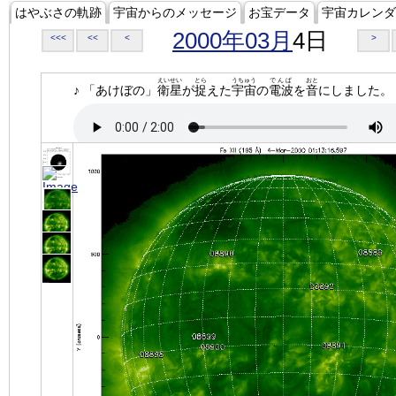
はやぶさの軌跡
宇宙からのメッセージ
お宝データ
宇宙カレンダ
2000年03月
4日
<<<
<<
<
>
えいせい
とら
うちゅう
でんぱ
おと
♪ 「あけぼの」
衛星
が
捉
えた
宇宙
の
電波
を
音
にしました。