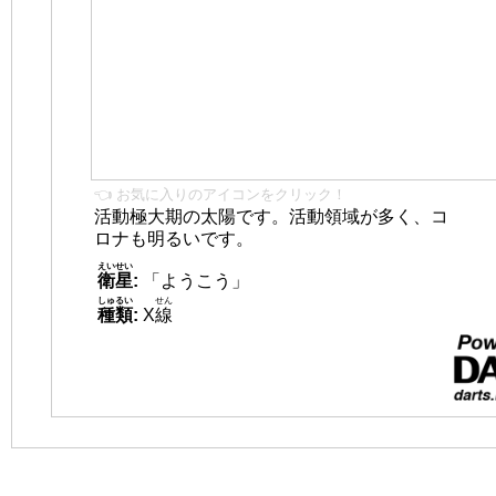
👈 お気に入りのアイコンをクリック！
活動極大期の太陽です。活動領域が多く、コ
ロナも明るいです。
えいせい
衛星
:
「ようこう」
しゅるい
せん
種類
:
X
線