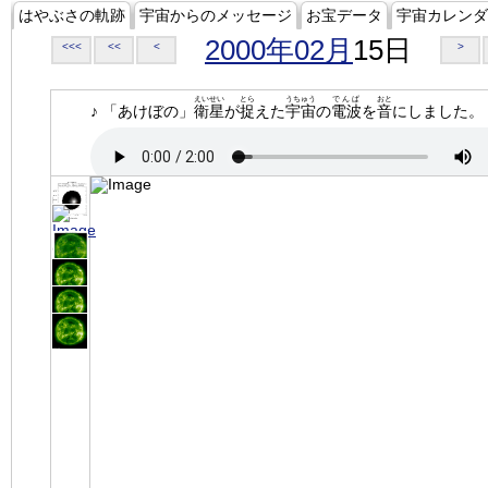
はやぶさの軌跡
宇宙からのメッセージ
お宝データ
宇宙カレンダ
2000年02月
15日
<<<
<<
<
>
えいせい
とら
うちゅう
でんぱ
おと
♪ 「あけぼの」
衛星
が
捉
えた
宇宙
の
電波
を
音
にしました。