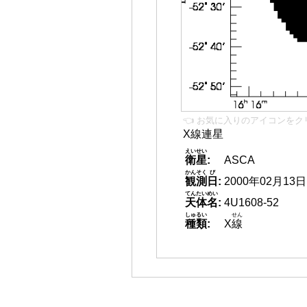
👈 お気に入りのアイコンをク
X線連星
えいせい
衛星
:
ASCA
かんそく
び
観測
日
:
2000年02月13日
てんたいめい
天体名
:
4U1608-52
しゅるい
せん
種類
:
X
線