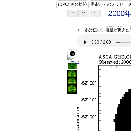
はやぶさの軌跡
宇宙からのメッセー
2000
<<<
<<
<
えいせい
とら
♪ 「あけぼの」
衛星
が
捉
えた