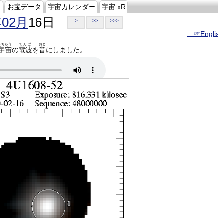
ジ
お宝データ
宇宙カレンダー
宇宙 xR
年02月
16日
>
>>
>>>
…☞Engli
うちゅう
でんぱ
おと
宇宙
の
電波
を
音
にしました。