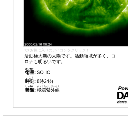
👈 お気に入りのアイコンをクリック！
活動極大期の太陽です。活動領域が多く、コ
ロナも明るいです。
えいせい
衛星
:
SOHO
じこく
時刻
:
8時24分
しゅるい
きょくたんしがいせん
種類
:
極端紫外線