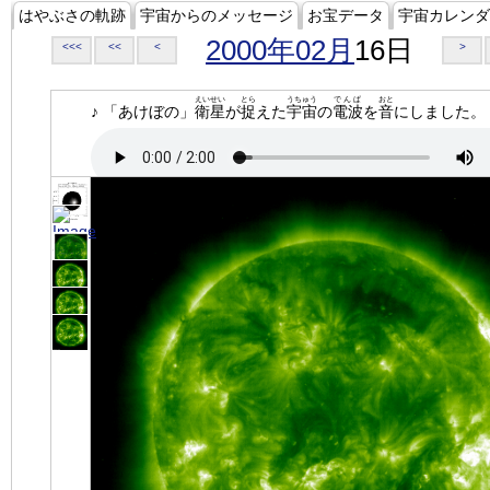
はやぶさの軌跡
宇宙からのメッセージ
お宝データ
宇宙カレンダ
2000年02月
16日
<<<
<<
<
>
えいせい
とら
うちゅう
でんぱ
おと
♪ 「あけぼの」
衛星
が
捉
えた
宇宙
の
電波
を
音
にしました。