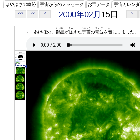
はやぶさの軌跡
宇宙からのメッセージ
お宝データ
宇宙カレンダ
2000年02月
15日
<<<
<<
<
>
えいせい
とら
うちゅう
でんぱ
おと
♪ 「あけぼの」
衛星
が
捉
えた
宇宙
の
電波
を
音
にしました。