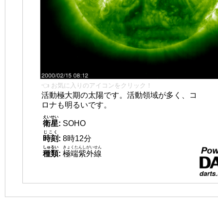
👈 お気に入りのアイコンをクリック！
活動極大期の太陽です。活動領域が多く、コ
ロナも明るいです。
えいせい
衛星
:
SOHO
じこく
時刻
:
8時12分
しゅるい
きょくたんしがいせん
種類
:
極端紫外線