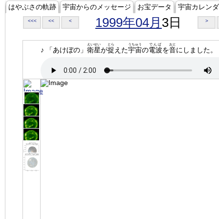
はやぶさの軌跡
宇宙からのメッセージ
お宝データ
宇宙カレンダ
1999年04月
3日
<<<
<<
<
>
えいせい
とら
うちゅう
でんぱ
おと
♪ 「あけぼの」
衛星
が
捉
えた
宇宙
の
電波
を
音
にしました。