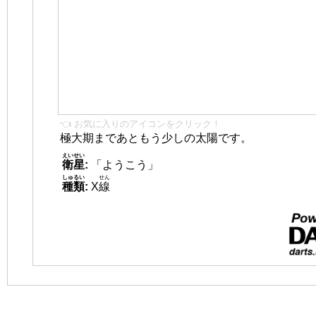
👈 お気に入りのアイコンをクリック！
極大期まであともう少しの太陽です。
えいせい
衛星
:
「ようこう」
しゅるい
せん
種類
:
X
線