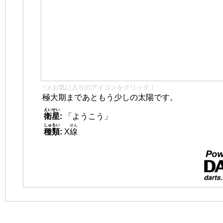
👈 お気に入りのアイコンをクリック！
極大期まであともう少しの太陽です。
えいせい
衛星
:
「ようこう」
しゅるい
せん
種類
:
X
線