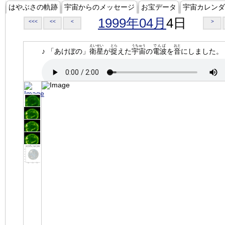
はやぶさの軌跡
宇宙からのメッセージ
お宝データ
宇宙カレンダ
1999年04月
4日
<<<
<<
<
>
えいせい
とら
うちゅう
でんぱ
おと
♪ 「あけぼの」
衛星
が
捉
えた
宇宙
の
電波
を
音
にしました。