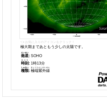
👈 お気に入りのアイコンをクリック！
極大期まであともう少しの太陽です。
えいせい
衛星
:
SOHO
じこく
時刻
:
1時13分
しゅるい
きょくたんしがいせん
種類
:
極端紫外線