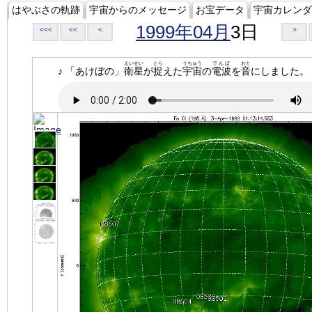
はやぶさの軌跡
宇宙からのメッセージ
お宝データ
宇宙カレンダ
1999年04月
3日
<<<
<<
<
>
えいせい
とら
うちゅう
でんぱ
おと
♪ 「あけぼの」
衛星
が
捉
えた
宇宙
の
電波
を
音
にしました。