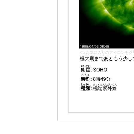
👈 お気に入りのアイコンをク
極大期まであともう少し
えいせい
衛星
:
SOHO
じこく
時刻
:
8時49分
しゅるい
きょくたんしがいせん
種類
:
極端紫外線