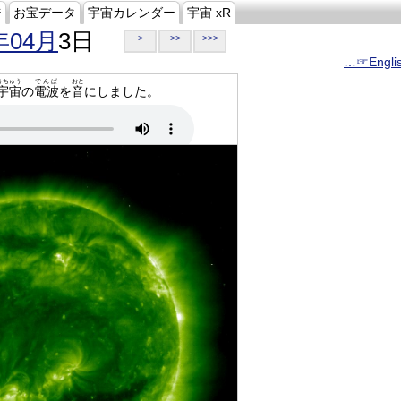
ジ
お宝データ
宇宙カレンダー
宇宙 xR
年04月
3日
>
>>
>>>
…☞Engli
うちゅう
でんぱ
おと
宇宙
の
電波
を
音
にしました。