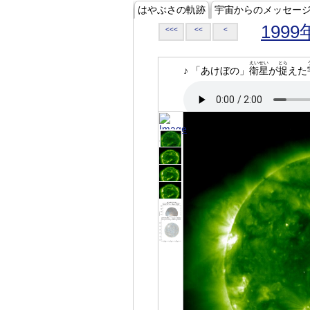
はやぶさの軌跡
宇宙からのメッセー
1999
<<<
<<
<
えいせい
とら
♪ 「あけぼの」
衛星
が
捉
えた