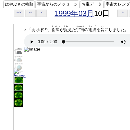
はやぶさの軌跡
宇宙からのメッセージ
お宝データ
宇宙カレンダ
1999年03月
10日
<<<
<<
<
>
えいせい
とら
うちゅう
でんぱ
おと
♪ 「あけぼの」
衛星
が
捉
えた
宇宙
の
電波
を
音
にしました。