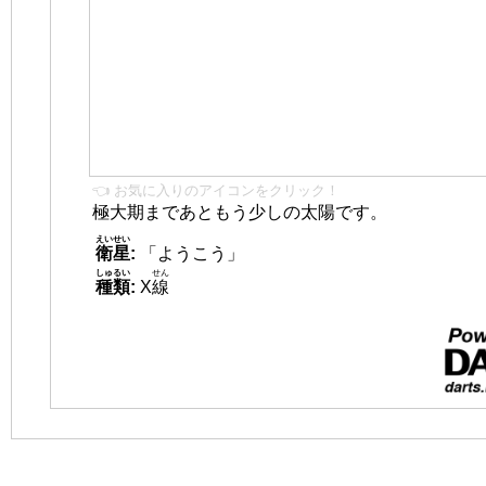
👈 お気に入りのアイコンをクリック！
極大期まであともう少しの太陽です。
えいせい
衛星
:
「ようこう」
しゅるい
せん
種類
:
X
線