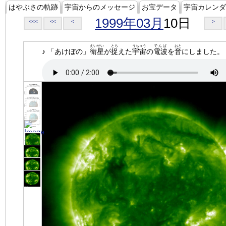
はやぶさの軌跡
宇宙からのメッセージ
お宝データ
宇宙カレンダ
1999年03月
10日
<<<
<<
<
>
えいせい
とら
うちゅう
でんぱ
おと
♪ 「あけぼの」
衛星
が
捉
えた
宇宙
の
電波
を
音
にしました。