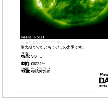
👈 お気に入りのアイコンをクリック！
極大期まであともう少しの太陽です。
えいせい
衛星
:
SOHO
じこく
時刻
:
0時24分
しゅるい
きょくたんしがいせん
種類
:
極端紫外線