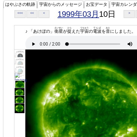
はやぶさの軌跡
宇宙からのメッセージ
お宝データ
宇宙カレンダ
1999年03月
10日
<<<
<<
<
>
えいせい
とら
うちゅう
でんぱ
おと
♪ 「あけぼの」
衛星
が
捉
えた
宇宙
の
電波
を
音
にしました。