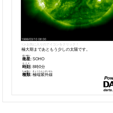
👈 お気に入りのアイコンをクリック！
極大期まであともう少しの太陽です。
えいせい
衛星
:
SOHO
じこく
時刻
:
8時0分
しゅるい
きょくたんしがいせん
種類
:
極端紫外線