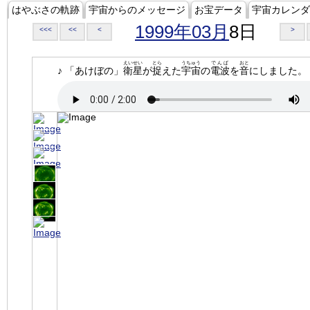
はやぶさの軌跡
宇宙からのメッセージ
お宝データ
宇宙カレンダ
1999年03月
8日
<<<
<<
<
>
えいせい
とら
うちゅう
でんぱ
おと
♪ 「あけぼの」
衛星
が
捉
えた
宇宙
の
電波
を
音
にしました。