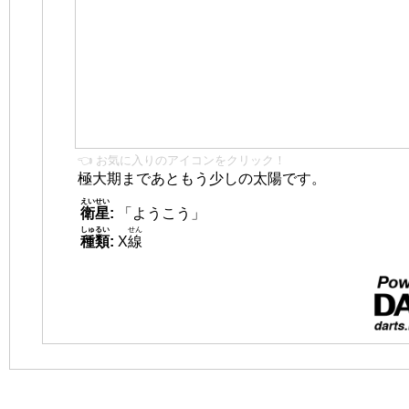
👈 お気に入りのアイコンをクリック！
極大期まであともう少しの太陽です。
えいせい
衛星
:
「ようこう」
しゅるい
せん
種類
:
X
線