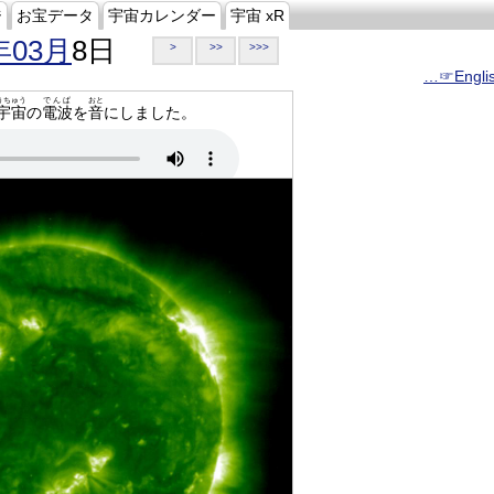
ジ
お宝データ
宇宙カレンダー
宇宙 xR
年03月
8日
>
>>
>>>
…☞Engli
うちゅう
でんぱ
おと
宇宙
の
電波
を
音
にしました。