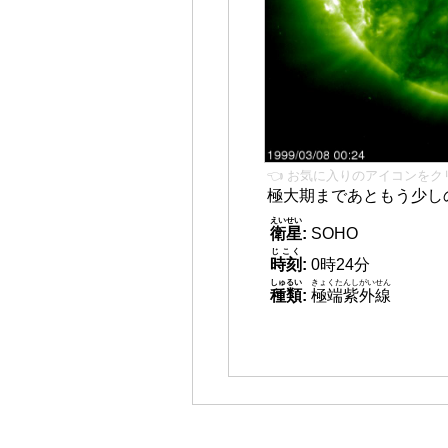
👈 お気に入りのアイコンをク
極大期まであともう少し
えいせい
衛星
:
SOHO
じこく
時刻
:
0時24分
しゅるい
きょくたんしがいせん
種類
:
極端紫外線