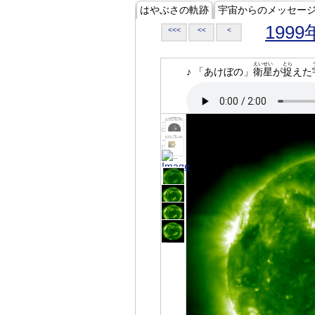
はやぶさの軌跡
宇宙からのメッセー
1999
<<<
<<
<
えいせい
とら
♪ 「あけぼの」
衛星
が
捉
えた