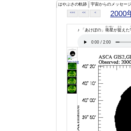
はやぶさの軌跡
宇宙からのメッセー
2000
<<<
<<
<
えいせい
とら
♪ 「あけぼの」
衛星
が
捉
えた