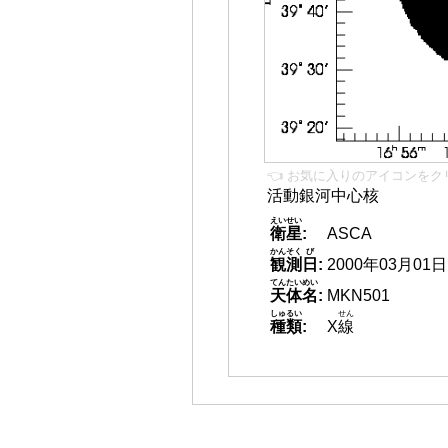
👈 お気に入りのアイコンをク
活動銀河中心核
えいせい
衛星
:
ASCA
かんそく
び
観測
日
:
2000年03月01日
てんたいめい
天体名
:
MKN501
しゅるい
せん
種類
:
X
線