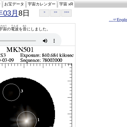
ジ
お宝データ
宇宙カレンダー
宇宙 xR
年03月
8日
>
>>
>>>
…☞Engli
うちゅう
でんぱ
おと
宇宙
の
電波
を
音
にしました。