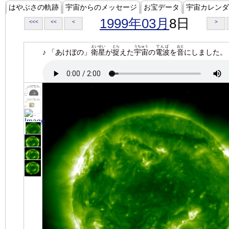
はやぶさの軌跡
宇宙からのメッセージ
お宝データ
宇宙カレンダ
1999年03月
8日
<<<
<<
<
>
えいせい
とら
うちゅう
でんぱ
おと
♪ 「あけぼの」
衛星
が
捉
えた
宇宙
の
電波
を
音
にしました。