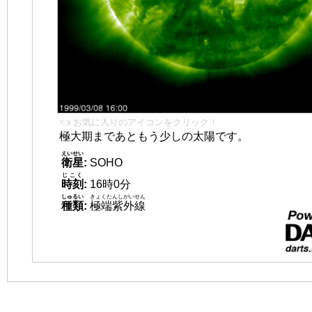
👈 お気に入りのアイコンをクリック！
極大期まであともう少しの太陽です。
えいせい
衛星
:
SOHO
じこく
時刻
:
16時0分
しゅるい
きょくたんしがいせん
種類
:
極端紫外線