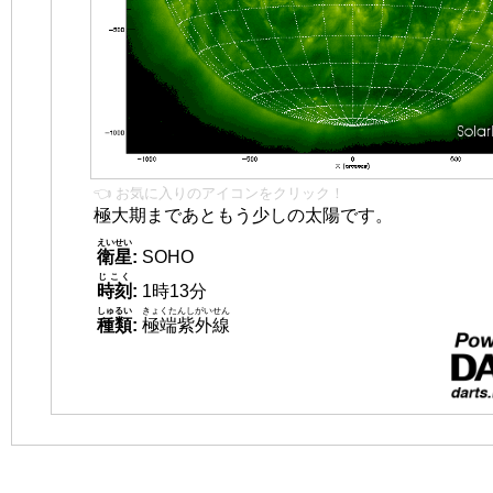
👈 お気に入りのアイコンをクリック！
極大期まであともう少しの太陽です。
えいせい
衛星
:
SOHO
じこく
時刻
:
1時13分
しゅるい
きょくたんしがいせん
種類
:
極端紫外線