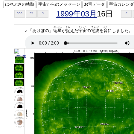
はやぶさの軌跡
宇宙からのメッセージ
お宝データ
宇宙カレンダ
1999年03月
16日
<<<
<<
<
>
えいせい
とら
うちゅう
でんぱ
おと
♪ 「あけぼの」
衛星
が
捉
えた
宇宙
の
電波
を
音
にしました。