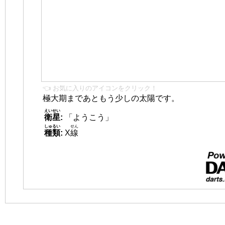
👈 お気に入りのアイコンをクリック！
極大期まであともう少しの太陽です。
えいせい
衛星
:
「ようこう」
しゅるい
せん
種類
:
X
線