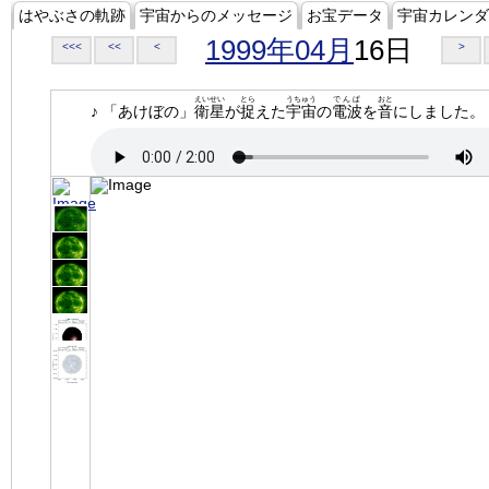
はやぶさの軌跡
宇宙からのメッセージ
お宝データ
宇宙カレンダ
1999年04月
16日
<<<
<<
<
>
えいせい
とら
うちゅう
でんぱ
おと
♪ 「あけぼの」
衛星
が
捉
えた
宇宙
の
電波
を
音
にしました。