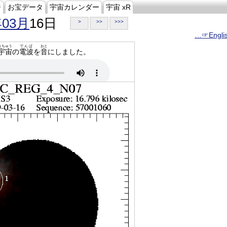
ジ
お宝データ
宇宙カレンダー
宇宙 xR
年03月
16日
>
>>
>>>
…☞Engli
うちゅう
でんぱ
おと
宇宙
の
電波
を
音
にしました。