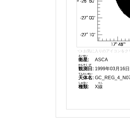
👈 お気に入りのアイコンをク
えいせい
衛星
:
ASCA
かんそく
び
観測
日
:
1999年03月16日
てんたいめい
天体名
:
GC_REG_4_N0
しゅるい
せん
種類
:
X
線