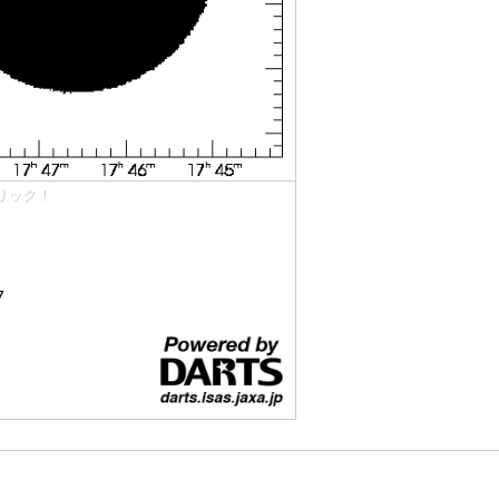
リック！
7