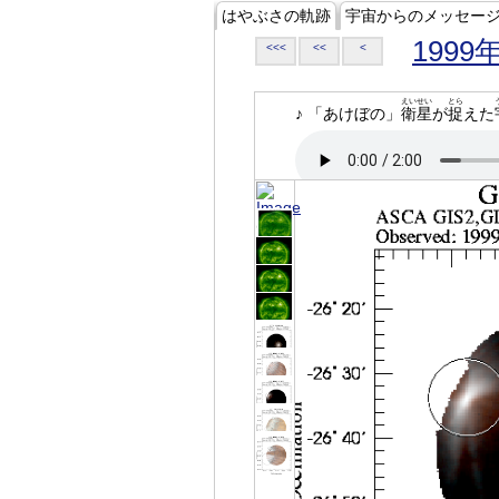
はやぶさの軌跡
宇宙からのメッセー
1999
<<<
<<
<
えいせい
とら
♪ 「あけぼの」
衛星
が
捉
えた