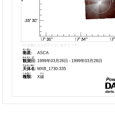
👈 お気に入りのアイコンをクリック！
えいせい
衛星
:
ASCA
かんそく
び
観測
日
:
1999年03月26日 - 1999年03月28日
てんたいめい
天体名
:
MXB_1730-335
しゅるい
せん
種類
:
X
線