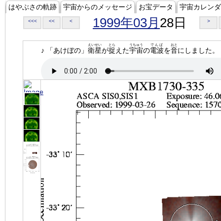
はやぶさの軌跡
宇宙からのメッセージ
お宝データ
宇宙カレンダ
1999年03月
28日
<<<
<<
<
>
えいせい
とら
うちゅう
でんぱ
おと
♪ 「あけぼの」
衛星
が
捉
えた
宇宙
の
電波
を
音
にしました。