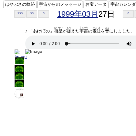
はやぶさの軌跡
宇宙からのメッセージ
お宝データ
宇宙カレンダ
1999年03月
27日
<<<
<<
<
>
えいせい
とら
うちゅう
でんぱ
おと
♪ 「あけぼの」
衛星
が
捉
えた
宇宙
の
電波
を
音
にしました。