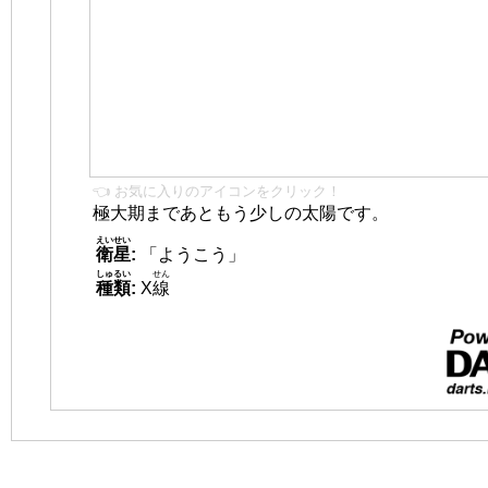
👈 お気に入りのアイコンをクリック！
極大期まであともう少しの太陽です。
えいせい
衛星
:
「ようこう」
しゅるい
せん
種類
:
X
線