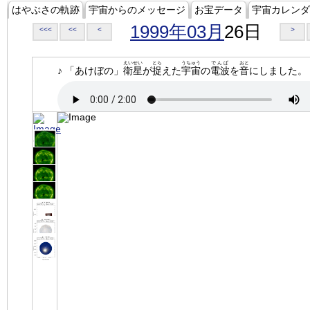
はやぶさの軌跡
宇宙からのメッセージ
お宝データ
宇宙カレンダ
1999年03月
26日
<<<
<<
<
>
えいせい
とら
うちゅう
でんぱ
おと
♪ 「あけぼの」
衛星
が
捉
えた
宇宙
の
電波
を
音
にしました。