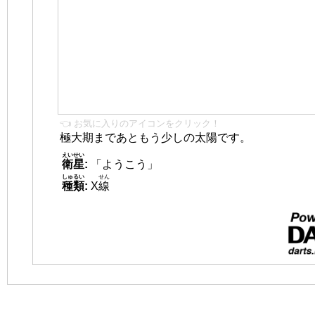
👈 お気に入りのアイコンをクリック！
極大期まであともう少しの太陽です。
えいせい
衛星
:
「ようこう」
しゅるい
せん
種類
:
X
線