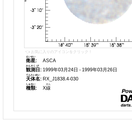
👈 お気に入りのアイコンをクリック！
えいせい
衛星
:
ASCA
かんそく
び
観測
日
:
1999年03月24日 - 1999年03月26日
てんたいめい
天体名
:
RX_J1838.4-030
しゅるい
せん
種類
:
X
線