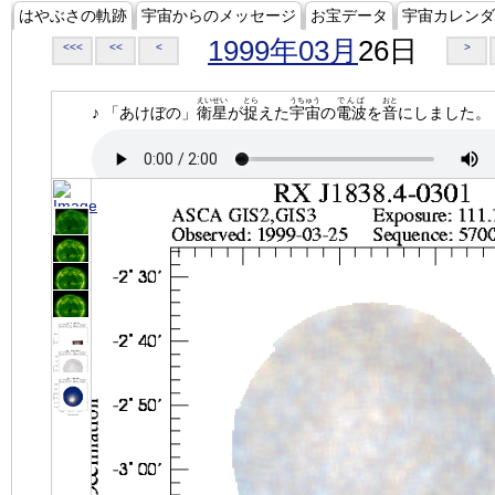
はやぶさの軌跡
宇宙からのメッセージ
お宝データ
宇宙カレンダ
1999年03月
26日
<<<
<<
<
>
えいせい
とら
うちゅう
でんぱ
おと
♪ 「あけぼの」
衛星
が
捉
えた
宇宙
の
電波
を
音
にしました。