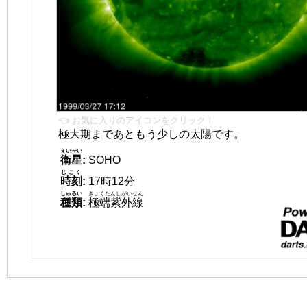
👈 お気に入りのアイコンをクリック！
極大期まであともう少しの太陽です。
えいせい
衛星
:
SOHO
じこく
時刻
:
17時12分
しゅるい
きょくたんしがいせん
種類
:
極端紫外線