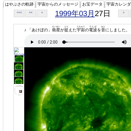
はやぶさの軌跡
宇宙からのメッセージ
お宝データ
宇宙カレンダ
1999年03月
27日
<<<
<<
<
>
えいせい
とら
うちゅう
でんぱ
おと
♪ 「あけぼの」
衛星
が
捉
えた
宇宙
の
電波
を
音
にしました。