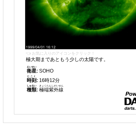
👈 お気に入りのアイコンをクリック！
極大期まであともう少しの太陽です。
えいせい
衛星
:
SOHO
じこく
時刻
:
16時12分
しゅるい
きょくたんしがいせん
種類
:
極端紫外線