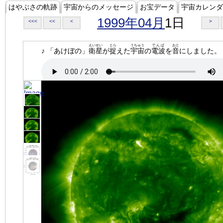
はやぶさの軌跡
宇宙からのメッセージ
お宝データ
宇宙カレンダ
1999年04月
1日
<<<
<<
<
>
えいせい
とら
うちゅう
でんぱ
おと
♪ 「あけぼの」
衛星
が
捉
えた
宇宙
の
電波
を
音
にしました。