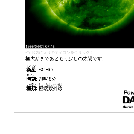
👈 お気に入りのアイコンをクリック！
極大期まであともう少しの太陽です。
えいせい
衛星
:
SOHO
じこく
時刻
:
7時48分
しゅるい
きょくたんしがいせん
種類
:
極端紫外線