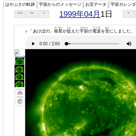
はやぶさの軌跡
宇宙からのメッセージ
お宝データ
宇宙カレンダ
1999年04月
1日
<<<
<<
<
>
えいせい
とら
うちゅう
でんぱ
おと
♪ 「あけぼの」
衛星
が
捉
えた
宇宙
の
電波
を
音
にしました。