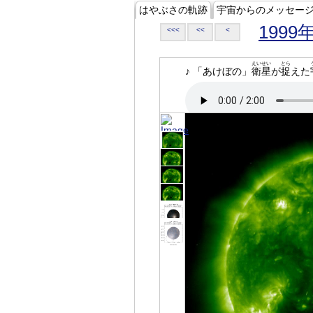
はやぶさの軌跡
宇宙からのメッセー
1999
<<<
<<
<
えいせい
とら
♪ 「あけぼの」
衛星
が
捉
えた