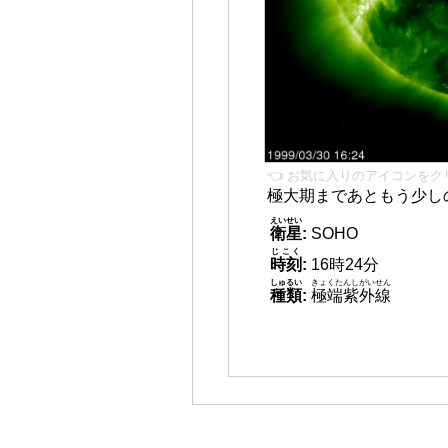
👈 お気に入りのアイコンをク
極大期まであともう少し
えいせい
衛星
:
SOHO
じこく
時刻
:
16時24分
しゅるい
きょくたんしがいせん
種類
:
極端紫外線