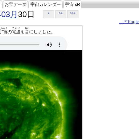
ジ
お宝データ
宇宙カレンダー
宇宙 xR
年03月
30日
>
>>
>>>
…☞Engli
うちゅう
でんぱ
おと
宇宙
の
電波
を
音
にしました。