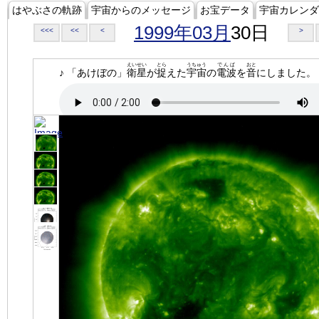
はやぶさの軌跡
宇宙からのメッセージ
お宝データ
宇宙カレンダ
1999年03月
30日
<<<
<<
<
>
えいせい
とら
うちゅう
でんぱ
おと
♪ 「あけぼの」
衛星
が
捉
えた
宇宙
の
電波
を
音
にしました。