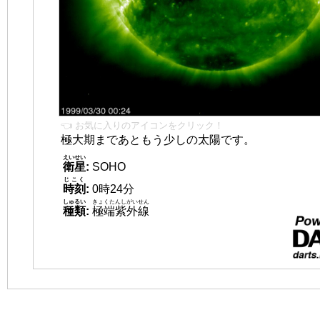
👈 お気に入りのアイコンをクリック！
極大期まであともう少しの太陽です。
えいせい
衛星
:
SOHO
じこく
時刻
:
0時24分
しゅるい
きょくたんしがいせん
種類
:
極端紫外線