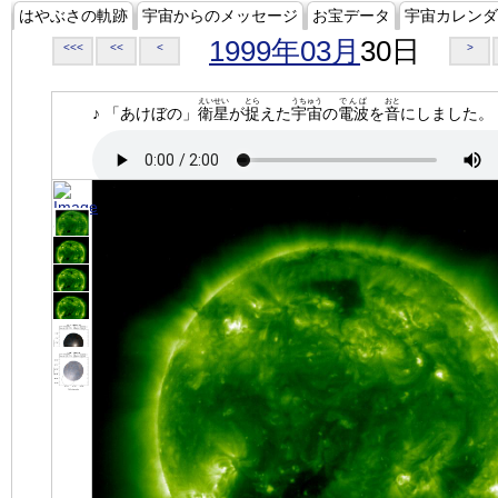
はやぶさの軌跡
宇宙からのメッセージ
お宝データ
宇宙カレンダ
1999年03月
30日
<<<
<<
<
>
えいせい
とら
うちゅう
でんぱ
おと
♪ 「あけぼの」
衛星
が
捉
えた
宇宙
の
電波
を
音
にしました。