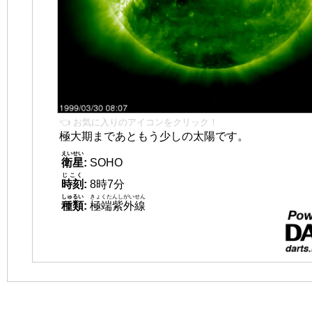
👈 お気に入りのアイコンをクリック！
極大期まであともう少しの太陽です。
えいせい
衛星
:
SOHO
じこく
時刻
:
8時7分
しゅるい
きょくたんしがいせん
種類
:
極端紫外線