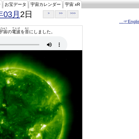
ジ
お宝データ
宇宙カレンダー
宇宙 xR
年03月
2日
>
>>
>>>
…☞Engli
うちゅう
でんぱ
おと
宇宙
の
電波
を
音
にしました。