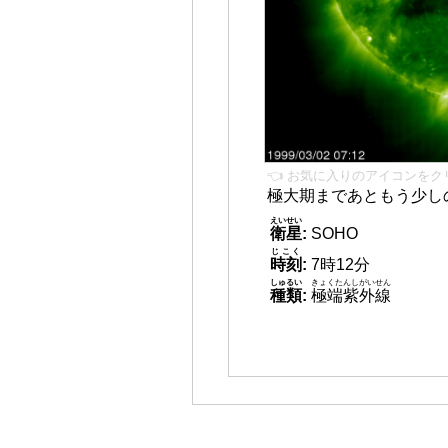
👈 お気に入りのアイコンをク
極大期まであともう少し
えいせい
衛星
:
SOHO
じこく
時刻
:
7時12分
しゅるい
きょくたんしがいせん
種類
:
極端紫外線