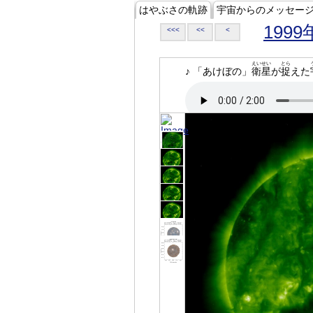
はやぶさの軌跡
宇宙からのメッセー
1999
<<<
<<
<
えいせい
とら
♪ 「あけぼの」
衛星
が
捉
えた