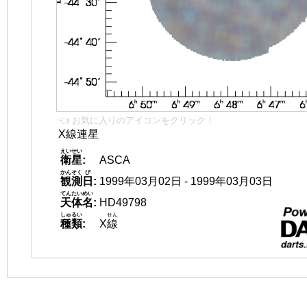
👈 お気に入りのアイコンをクリック！
X線連星
えいせい
衛星
:
ASCA
かんそく
び
観測
日
:
1999年03月02日 - 1999年03月03日
てんたいめい
天体名
:
HD49798
しゅるい
せん
種類
:
X
線