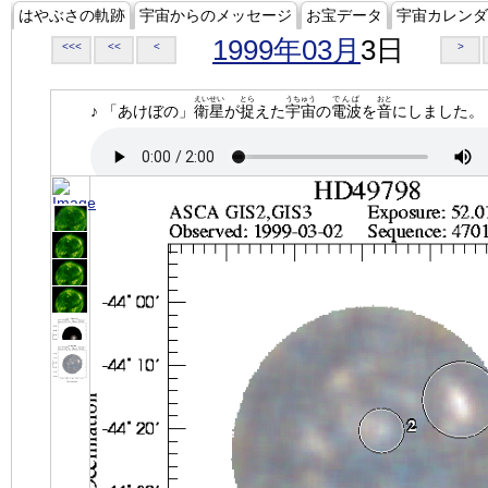
はやぶさの軌跡
宇宙からのメッセージ
お宝データ
宇宙カレンダ
1999年03月
3日
<<<
<<
<
>
えいせい
とら
うちゅう
でんぱ
おと
♪ 「あけぼの」
衛星
が
捉
えた
宇宙
の
電波
を
音
にしました。