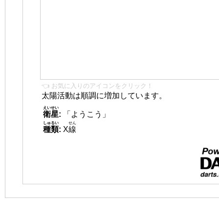
👈 お気に入りのアイコンをクリック！
太陽活動は順調に増加しています。
えいせい
衛星
:
「ようこう」
しゅるい
せん
種類
:
X
線