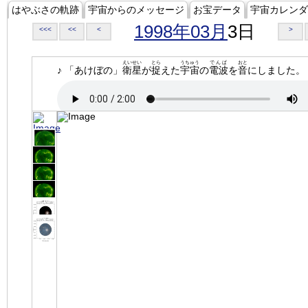
はやぶさの軌跡
宇宙からのメッセージ
お宝データ
宇宙カレンダ
1998年03月
3日
<<<
<<
<
>
えいせい
とら
うちゅう
でんぱ
おと
♪ 「あけぼの」
衛星
が
捉
えた
宇宙
の
電波
を
音
にしました。