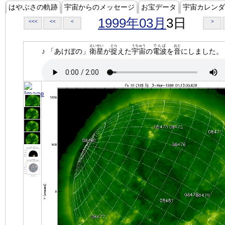
はやぶさの軌跡
宇宙からのメッセージ
お宝データ
宇宙カレンダ
1999年03月
3日
<<<
<<
<
>
えいせい
とら
うちゅう
でんぱ
おと
♪ 「あけぼの」
衛星
が
捉
えた
宇宙
の
電波
を
音
にしました。