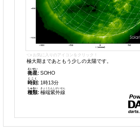
👈 お気に入りのアイコンをクリック！
極大期まであともう少しの太陽です。
えいせい
衛星
:
SOHO
じこく
時刻
:
1時13分
しゅるい
きょくたんしがいせん
種類
:
極端紫外線