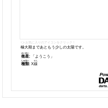
👈 お気に入りのアイコンをクリック！
極大期まであともう少しの太陽です。
えいせい
衛星
:
「ようこう」
しゅるい
せん
種類
:
X
線