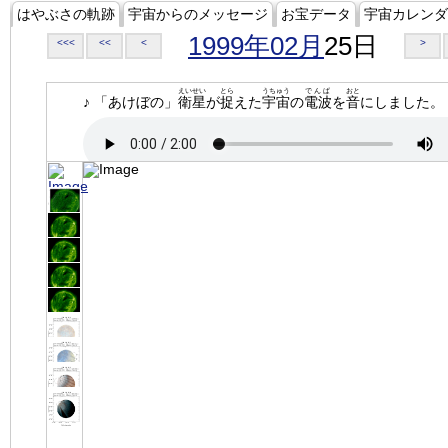
はやぶさの軌跡
宇宙からのメッセージ
お宝データ
宇宙カレンダ
1999年02月
25日
<<<
<<
<
>
えいせい
とら
うちゅう
でんぱ
おと
♪ 「あけぼの」
衛星
が
捉
えた
宇宙
の
電波
を
音
にしました。