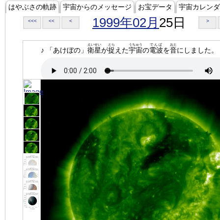
はやぶさの軌跡
宇宙からのメッセージ
お宝データ
宇宙カレンダ
1999年02月
25日
<<<
<<
<
>
えいせい
とら
うちゅう
でんぱ
おと
♪ 「あけぼの」
衛星
が
捉
えた
宇宙
の
電波
を
音
にしました。