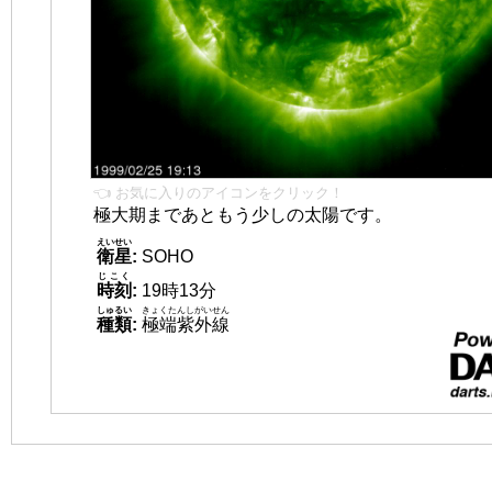
👈 お気に入りのアイコンをクリック！
極大期まであともう少しの太陽です。
えいせい
衛星
:
SOHO
じこく
時刻
:
19時13分
しゅるい
きょくたんしがいせん
種類
:
極端紫外線