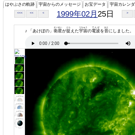
はやぶさの軌跡
宇宙からのメッセージ
お宝データ
宇宙カレンダ
1999年02月
25日
<<<
<<
<
>
えいせい
とら
うちゅう
でんぱ
おと
♪ 「あけぼの」
衛星
が
捉
えた
宇宙
の
電波
を
音
にしました。