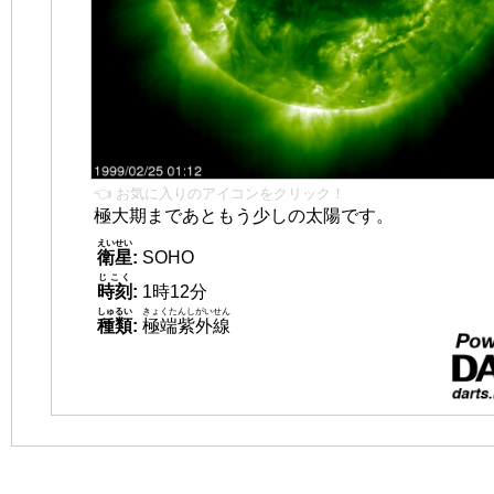
👈 お気に入りのアイコンをクリック！
極大期まであともう少しの太陽です。
えいせい
衛星
:
SOHO
じこく
時刻
:
1時12分
しゅるい
きょくたんしがいせん
種類
:
極端紫外線