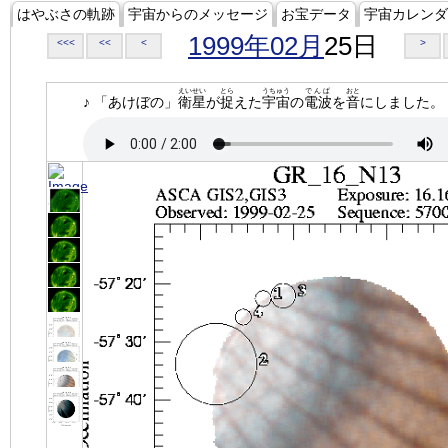
はやぶさの軌跡
宇宙からのメッセージ
お宝データ
宇宙カレンダ
1999年02月
25日
<<<
<<
<
>
えいせい
とら
うちゅう
でんぱ
おと
♪ 「あけぼの」
衛星
が
捉
えた
宇宙
の
電波
を
音
にしました。