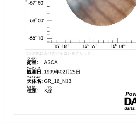
👈 お気に入りのアイコンをクリック！
えいせい
衛星
:
ASCA
かんそく
び
観測
日
:
1999年02月25日
てんたいめい
天体名
:
GR_16_N13
しゅるい
せん
種類
:
X
線