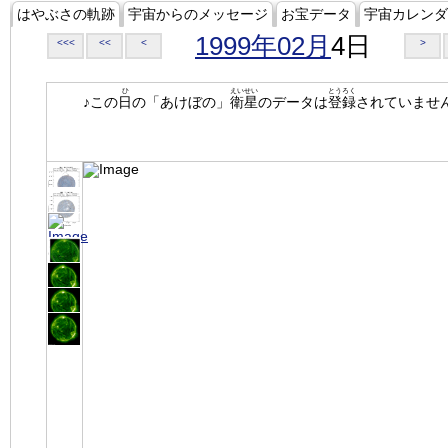
はやぶさの軌跡
宇宙からのメッセージ
お宝データ
宇宙カレンダ
1999年02月
4日
<<<
<<
<
>
ひ
えいせい
とうろく
♪この
日
の「あけぼの」
衛星
のデータは
登録
されていませ