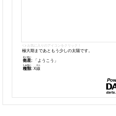
👈 お気に入りのアイコンをクリック！
極大期まであともう少しの太陽です。
えいせい
衛星
:
「ようこう」
しゅるい
せん
種類
:
X
線