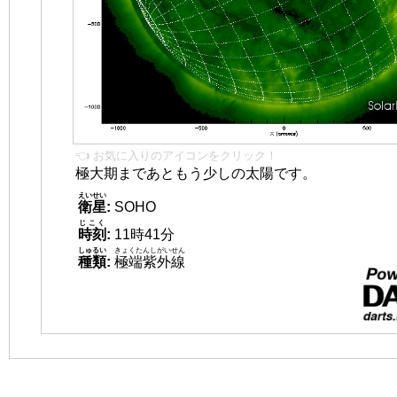
👈 お気に入りのアイコンをクリック！
極大期まであともう少しの太陽です。
えいせい
衛星
:
SOHO
じこく
時刻
:
11時41分
しゅるい
きょくたんしがいせん
種類
:
極端紫外線