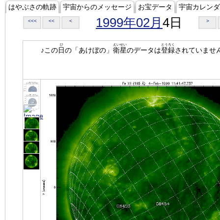
はやぶさの軌跡
宇宙からのメッセージ
お宝データ
宇宙カレンダ
1999年02月
4日
<<<
<<
<
>
ひ
えいせい
とうろく
♪この
日
の「あけぼの」
衛星
のデータは
登録
されていませ