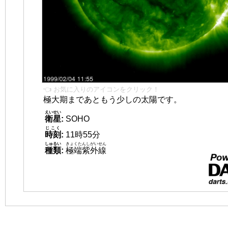
👈 お気に入りのアイコンをクリック！
極大期まであともう少しの太陽です。
えいせい
衛星
:
SOHO
じこく
時刻
:
11時55分
しゅるい
きょくたんしがいせん
種類
:
極端紫外線