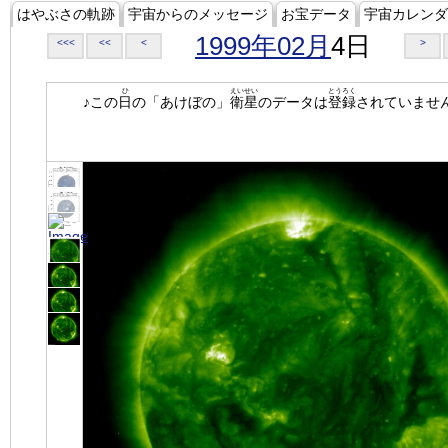
はやぶさの軌跡
宇宙からのメッセージ
お宝データ
宇宙カレンダ
1999年02月
4日
<<<
<<
<
>
ひ
えいせい
とうろく
♪この
日
の「あけぼの」
衛星
のデータは
登録
されていませ