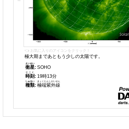
👈 お気に入りのアイコンをクリック！
極大期まであともう少しの太陽です。
えいせい
衛星
:
SOHO
じこく
時刻
:
19時13分
しゅるい
きょくたんしがいせん
種類
:
極端紫外線