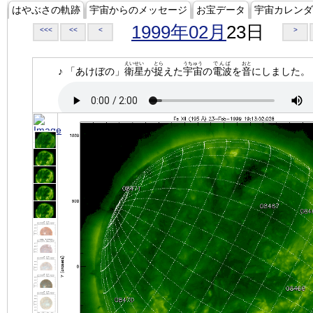
はやぶさの軌跡
宇宙からのメッセージ
お宝データ
宇宙カレンダ
1999年02月
23日
<<<
<<
<
>
えいせい
とら
うちゅう
でんぱ
おと
♪ 「あけぼの」
衛星
が
捉
えた
宇宙
の
電波
を
音
にしました。