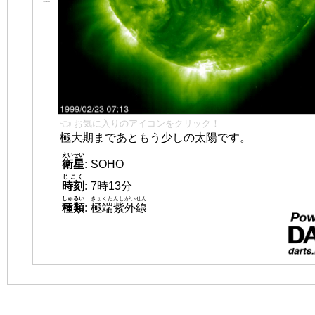
👈 お気に入りのアイコンをクリック！
極大期まであともう少しの太陽です。
えいせい
衛星
:
SOHO
じこく
時刻
:
7時13分
しゅるい
きょくたんしがいせん
種類
:
極端紫外線