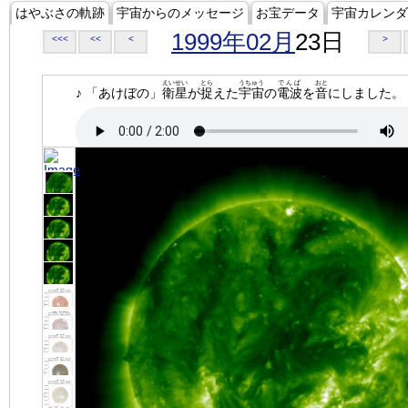
はやぶさの軌跡
宇宙からのメッセージ
お宝データ
宇宙カレンダ
1999年02月
23日
<<<
<<
<
>
えいせい
とら
うちゅう
でんぱ
おと
♪ 「あけぼの」
衛星
が
捉
えた
宇宙
の
電波
を
音
にしました。