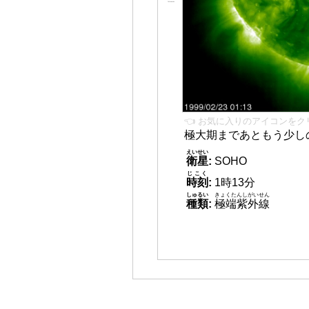
👈 お気に入りのアイコンをク
極大期まであともう少し
えいせい
衛星
:
SOHO
じこく
時刻
:
1時13分
しゅるい
きょくたんしがいせん
種類
:
極端紫外線