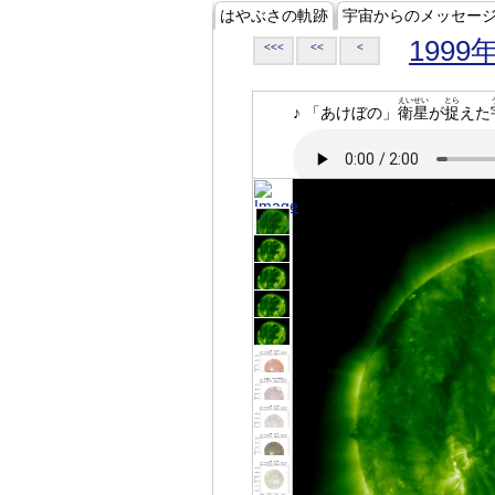
はやぶさの軌跡
宇宙からのメッセー
1999
<<<
<<
<
えいせい
とら
♪ 「あけぼの」
衛星
が
捉
えた