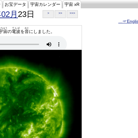
ジ
お宝データ
宇宙カレンダー
宇宙 xR
年02月
23日
>
>>
>>>
…☞Engli
うちゅう
でんぱ
おと
宇宙
の
電波
を
音
にしました。