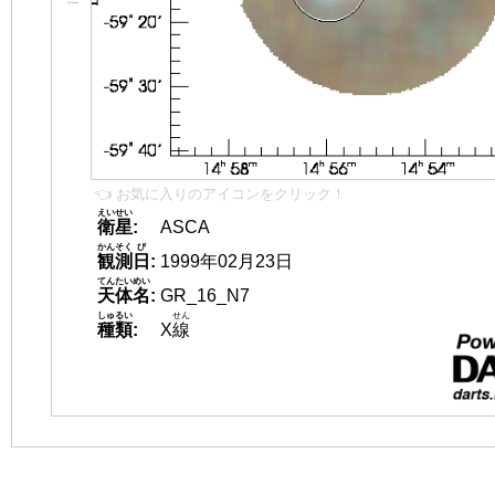
👈 お気に入りのアイコンをクリック！
えいせい
衛星
:
ASCA
かんそく
び
観測
日
:
1999年02月23日
てんたいめい
天体名
:
GR_16_N7
しゅるい
せん
種類
:
X
線