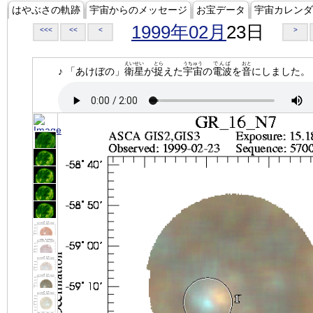
はやぶさの軌跡
宇宙からのメッセージ
お宝データ
宇宙カレンダ
1999年02月
23日
<<<
<<
<
>
えいせい
とら
うちゅう
でんぱ
おと
♪ 「あけぼの」
衛星
が
捉
えた
宇宙
の
電波
を
音
にしました。